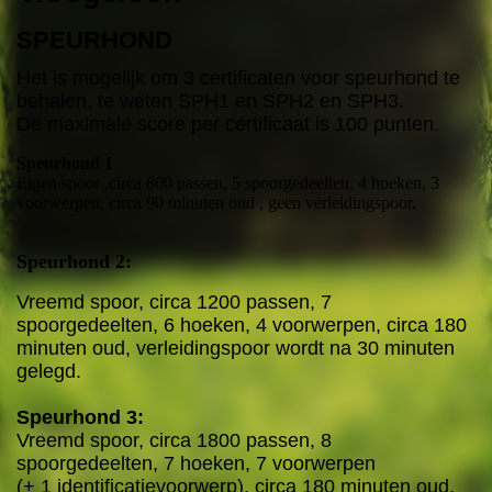
SPEURHOND
Het is mogelijk om 3 certificaten voor speurhond te
behalen, te weten SPH1 en SPH2 en SPH3.
De maximale score per certificaat is 100 punten.
Speurhond 1
Eigen spoor ,circa 800 passen, 5 spoorgedeelten, 4 hoeken, 3
voorwerpen, circa 90 minuten oud , geen verleidingspoor.
Speurhond 2:
Vreemd spoor, circa 1200 passen, 7
spoorgedeelten, 6 hoeken, 4 voorwerpen, circa 180
minuten oud, verleidingspoor wordt na 30 minuten
gelegd.
Speurhond 3:
Vreemd spoor, circa 1800 passen, 8
spoorgedeelten, 7 hoeken, 7 voorwerpen
(+ 1 identificatievoorwerp), circa 180 minuten oud,