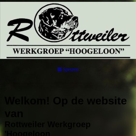
Speuren
Welkom! Op de website
van
Rottweiler Werkgroep
'Hoogeloon