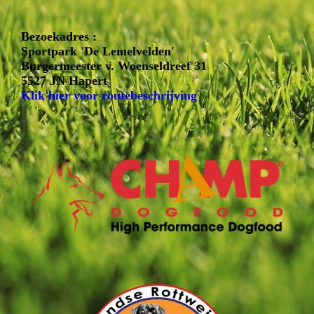
Bezoekadres :
Sportpark 'De Lemelvelden'
Burgermeester v. Woenseldreef 31
5527 JN Hapert
Klik hier voor routebeschrijving