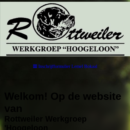
Inschrijfformulier Lemel Bokaal
Welkom! Op de website
van
Rottweiler Werkgroep
'Hoogeloon