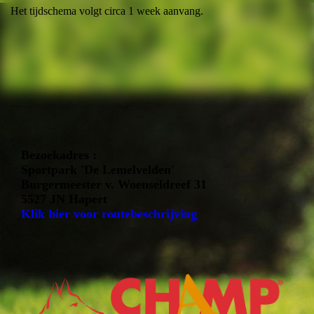
Het tijdschema volgt circa 1 week aanvang.
Bezoekadres :
Sportpark 'De Lemelvelden'
Burgermeester v. Woenseldreef 31
5527 JN Hapert
Klik hier voor routebeschrijving