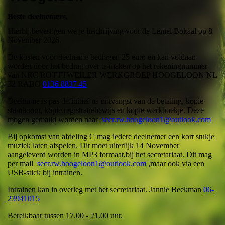
Beste deelnemers,
Hierbij bevestigen we je inschrijving voor de Lemel Bokaal op 8
November 2026.
De kosten voor deelname bedragen 25 euro en kan voldaan
worden door het bedrag over te maken op het rekeningnummer
van NRC ROTTTWEILER WERKGROEP HOOGELOON NL
32 RABO
0136 8837 45
Deelname is pas definitief na ontvangst van de betaling, kopie
stamboom, kopie registratiebewijs en kopie werkboekje. Deze
mogen gemaild worden naar
secr.rw.hoogeloon1@outlook.com
Bij opkomst van afdeling C mag iedere deelnemer een kort stukje
muziek laten afspelen. Dit moet uiterlijk 14 November
aangeleverd worden in MP3 formaat,bij het secretariaat. Dit mag
per mail
secr.rw.hoogeloon1@outlook.com
,maar ook via een
USB-stick bij intrainen.
Intrainen kan in overleg met het secretariaat. Jannie Beekman
06-
23941015
Bereikbaar tussen 17.00 - 21.00 uur.